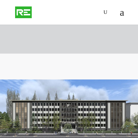
štúdia exteriéru