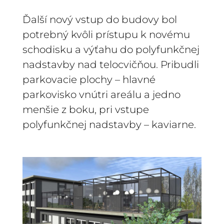
Ďalší nový vstup do budovy bol
potrebný kvôli prístupu k novému
schodisku a výťahu do polyfunkčnej
nadstavby nad telocvičňou. P
ribudli
parkovacie plochy – hlavné
parkovisko vnútri areálu a jedno
menšie z boku, pri vstupe
polyfunkčnej nadstavby – kaviarne.