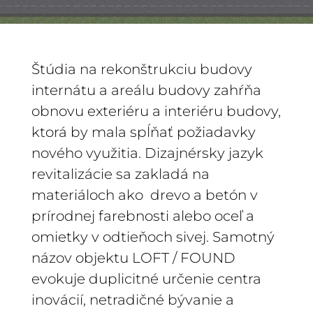
Štúdia na rekonštrukciu budovy
internátu a areálu budovy zahŕňa
obnovu exteriéru a interiéru budovy,
ktorá by mala spĺňať požiadavky
nového využitia. Dizajnérsky jazyk
revitalizácie sa zakladá na
materiáloch ako drevo a betón v
prírodnej farebnosti alebo oceľ a
omietky v odtieňoch sivej. S
amotný
názov objektu LOFT / FOUND
evokuje duplicitné určenie centra
inovácií, netradičné bývanie a