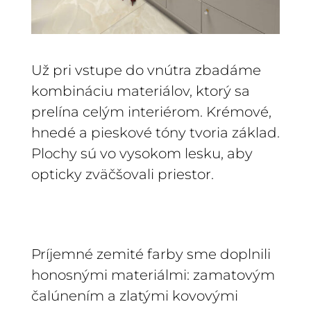
Už pri vstupe do vnútra zbadáme
kombináciu materiálov, ktorý sa
prelína celým interiérom. Krémové,
hnedé a pieskové tóny tvoria základ.
Plochy sú vo vysokom lesku, aby
opticky zväčšovali priestor.
Príjemné zemité farby sme doplnili
honosnými materiálmi: zamatovým
čalúnením a zlatými kovovými