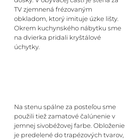
dosky. V obývacej časti je stena za
TV zjemnená frézovaným
obkladom, ktorý imituje úzke lišty.
Okrem kuchynského nábytku sme
na dvierka pridali kryštálové
úchytky.
Na stenu spálne za posteľou sme
použili tiež zamatové čalúnenie v
jemnej sivobéžovej farbe. Obloženie
je predelené do trapézových tvarov,